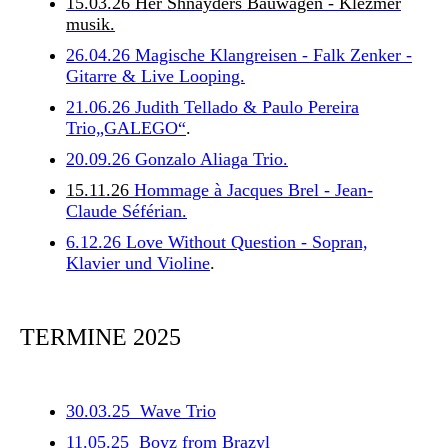
15.03.26
Her Shnayders
Bauwagen - Klezmer
musik.
26.04.26 Magische Klangreisen - Falk Zenker -
Gitarre & Live Looping.
21.06.26 Judith Tellado & Paulo Pereira
Trio„GALEGO“
.
20.09.26 Gonzalo Aliaga Trio.
15.11.26
Hommage à Jacques Brel - Jean-
Claude Séférian.
6.12.26 Love Without Question - Sopran,
Klavier und Violine
.
TERMINE 2025
30.03.25 Wave Trio
11.05.25 Boyz from Brazyl