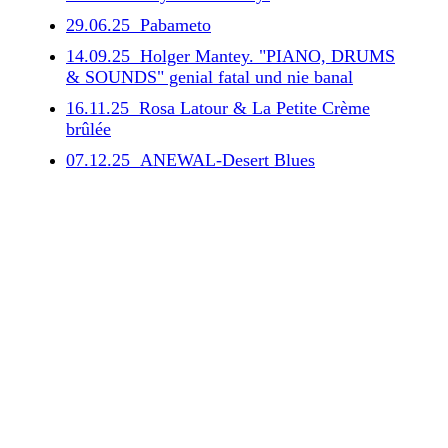
29.06.25 Pabameto
14.09.25 Holger Mantey. "PIANO, DRUMS
& SOUNDS" genial fatal und nie banal
16.11.25 Rosa Latour & La Petite Crème
brûlée
07.12.25 ANEWAL-Desert Blues